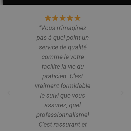
 que
"Vous n’imaginez
“Depui
 car
pas à quel point un
Pro
 en
service de qualité
télé
ngue
comme le votre
bea
1 an
facilite la vie du
pe
hone
praticien. C'est
cons
ux !
vraiment formidable
mo
ait
le suivi que vous
vacanc
eux
assurez, quel
mon
professionnalisme!
C'est rassurant et
consu
nt