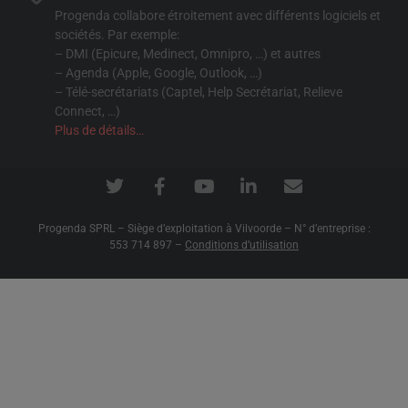
Progenda collabore étroitement avec différents logiciels et
sociétés. Par exemple:
– DMI (Epicure, Medinect, Omnipro, …) et autres
– Agenda (Apple, Google, Outlook, …)
– Télé-secrétariats (Captel, Help Secrétariat, Relieve
Connect, …)
Plus de détails…
Progenda SPRL – Siège d’exploitation à Vilvoorde – N° d’entreprise :
553 714 897 –
Conditions d’utilisation